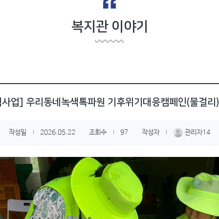
복지관 이야기
획사업] 우리동네녹색톡파원 기후위기대응캠페인(물걸리)
작성일
2026.05.22
조회수
97
작성자
관리자14
|
|
|