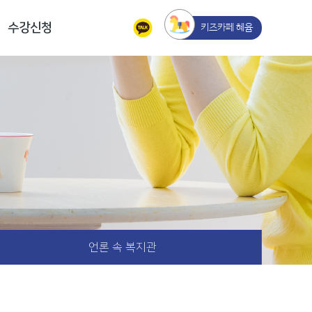
수강신청
키즈카페 혜윰
언론 속 복지관