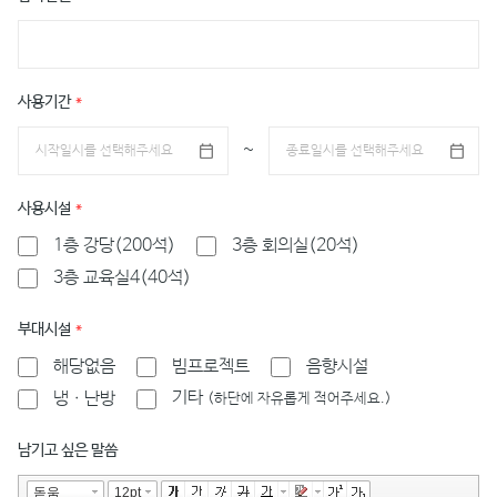
사용기간
*
~
사용시설
*
1층 강당(200석)
3층 회의실(20석)
3층 교육실4(40석)
부대시설
*
해당없음
빔프로젝트
음향시설
기타
냉ㆍ난방
(하단에 자유롭게 적어주세요.)
남기고 싶은 말씀