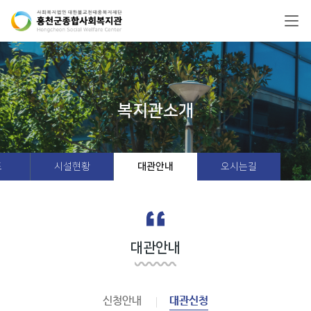
복지관소개
도
시설현황
대관안내
오시는길
대관안내
신청안내
대관신청